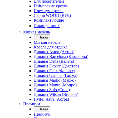
Для посетителей
Геймерские кресла
Премиум кресла
Серия WOOD (ВУД)
Комплектующие
Ликвидация ⚡
Мягкая мебель
Назад
Мягкая мебель
Кресла для отдыха
Диваны Aston (Астон)
Диваны Barcelona (Барселона)
Диваны Delta (Дельта)
Диваны Dexter (Дэкстер)
Диваны Felix (Феликс)
Диваны Gamma (Гамма)
Диваны Marko (Марко)
Диваны Monro (Монро)
Диваны Solo (Соло)
Диваны Wilson (Вилсон)
Пуфы Astra (Астра)
Премиум
Назад
Премиум