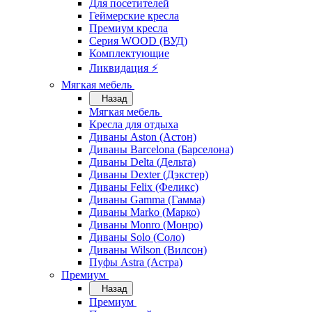
Для посетителей
Геймерские кресла
Премиум кресла
Серия WOOD (ВУД)
Комплектующие
Ликвидация ⚡
Мягкая мебель
Назад
Мягкая мебель
Кресла для отдыха
Диваны Aston (Астон)
Диваны Barcelona (Барселона)
Диваны Delta (Дельта)
Диваны Dexter (Дэкстер)
Диваны Felix (Феликс)
Диваны Gamma (Гамма)
Диваны Marko (Марко)
Диваны Monro (Монро)
Диваны Solo (Соло)
Диваны Wilson (Вилсон)
Пуфы Astra (Астра)
Премиум
Назад
Премиум