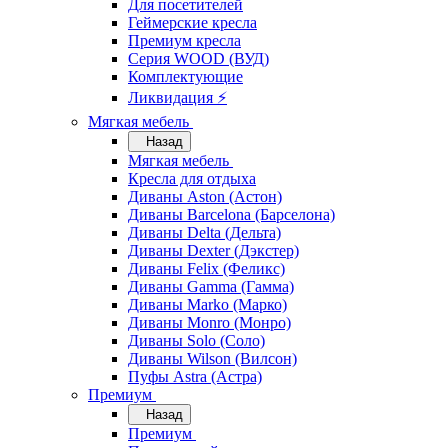
Для посетителей
Геймерские кресла
Премиум кресла
Серия WOOD (ВУД)
Комплектующие
Ликвидация ⚡
Мягкая мебель
Назад
Мягкая мебель
Кресла для отдыха
Диваны Aston (Астон)
Диваны Barcelona (Барселона)
Диваны Delta (Дельта)
Диваны Dexter (Дэкстер)
Диваны Felix (Феликс)
Диваны Gamma (Гамма)
Диваны Marko (Марко)
Диваны Monro (Монро)
Диваны Solo (Соло)
Диваны Wilson (Вилсон)
Пуфы Astra (Астра)
Премиум
Назад
Премиум