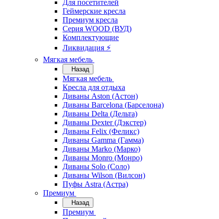
Для посетителей
Геймерские кресла
Премиум кресла
Серия WOOD (ВУД)
Комплектующие
Ликвидация ⚡
Мягкая мебель
Назад
Мягкая мебель
Кресла для отдыха
Диваны Aston (Астон)
Диваны Barcelona (Барселона)
Диваны Delta (Дельта)
Диваны Dexter (Дэкстер)
Диваны Felix (Феликс)
Диваны Gamma (Гамма)
Диваны Marko (Марко)
Диваны Monro (Монро)
Диваны Solo (Соло)
Диваны Wilson (Вилсон)
Пуфы Astra (Астра)
Премиум
Назад
Премиум