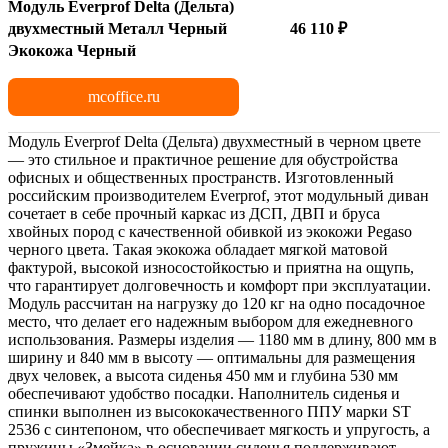
Модуль Everprof Delta (Дельта)
двухместный Металл Черный
46 110 ₽
Экокожа Черный
mcoffice.ru
Модуль Everprof Delta (Дельта) двухместный в черном цвете
— это стильное и практичное решение для обустройства
офисных и общественных пространств. Изготовленный
российским производителем Everprof, этот модульный диван
сочетает в себе прочный каркас из ДСП, ДВП и бруса
хвойных пород с качественной обивкой из экокожи Pegaso
черного цвета. Такая экокожа обладает мягкой матовой
фактурой, высокой износостойкостью и приятна на ощупь,
что гарантирует долговечность и комфорт при эксплуатации.
Модуль рассчитан на нагрузку до 120 кг на одно посадочное
место, что делает его надежным выбором для ежедневного
использования. Размеры изделия — 1180 мм в длину, 800 мм в
ширину и 840 мм в высоту — оптимальны для размещения
двух человек, а высота сиденья 450 мм и глубина 530 мм
обеспечивают удобство посадки. Наполнитель сиденья и
спинки выполнен из высококачественного ППУ марки ST
2536 с синтепоном, что обеспечивает мягкость и упругость, а
пружины «Змейка» в основании сиденья поддерживают