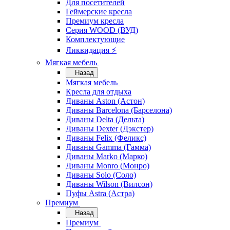
Для посетителей
Геймерские кресла
Премиум кресла
Серия WOOD (ВУД)
Комплектующие
Ликвидация ⚡
Мягкая мебель
Назад
Мягкая мебель
Кресла для отдыха
Диваны Aston (Астон)
Диваны Barcelona (Барселона)
Диваны Delta (Дельта)
Диваны Dexter (Дэкстер)
Диваны Felix (Феликс)
Диваны Gamma (Гамма)
Диваны Marko (Марко)
Диваны Monro (Монро)
Диваны Solo (Соло)
Диваны Wilson (Вилсон)
Пуфы Astra (Астра)
Премиум
Назад
Премиум