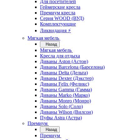
Для посетителей
Геймерские кресла
Премиум кресла
Серия WOOD (ВУД)
Комплектующие
Ликвидация ⚡
Мягкая мебель
Назад
Мягкая мебель
Кресла для отдыха
Диваны Aston (Астон)
Диваны Barcelona (Барселона)
Диваны Delta (Дельта)
Диваны Dexter (Дэкстер)
Диваны Felix (Феликс)
Диваны Gamma (Гамма)
Диваны Marko (Марко)
Диваны Monro (Монро)
Диваны Solo (Соло)
Диваны Wilson (Вилсон)
Пуфы Astra (Астра)
Премиум
Назад
Премиум