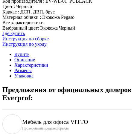
Код производителя
:
EV-WL-01_PUBLACK
Цвет
:
Черный
Каркас
:
ДСП, ДВП, брус
Материал обивки
:
Экокожа Pegaso
Все характеристики
Выбранный цвет: Экокожа Черный
Где купить
Инструкция по сборке
Инструкция по уходу
Купить
Описание
Характеристики
Размеры
Упаковка
Предложения от официальных дилеров
Everprof:
Мебель для офиса VITTO
Проверенный продавец бренда