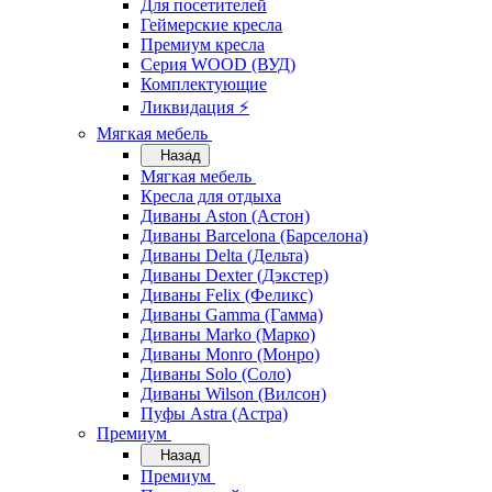
Для посетителей
Геймерские кресла
Премиум кресла
Серия WOOD (ВУД)
Комплектующие
Ликвидация ⚡
Мягкая мебель
Назад
Мягкая мебель
Кресла для отдыха
Диваны Aston (Астон)
Диваны Barcelona (Барселона)
Диваны Delta (Дельта)
Диваны Dexter (Дэкстер)
Диваны Felix (Феликс)
Диваны Gamma (Гамма)
Диваны Marko (Марко)
Диваны Monro (Монро)
Диваны Solo (Соло)
Диваны Wilson (Вилсон)
Пуфы Astra (Астра)
Премиум
Назад
Премиум