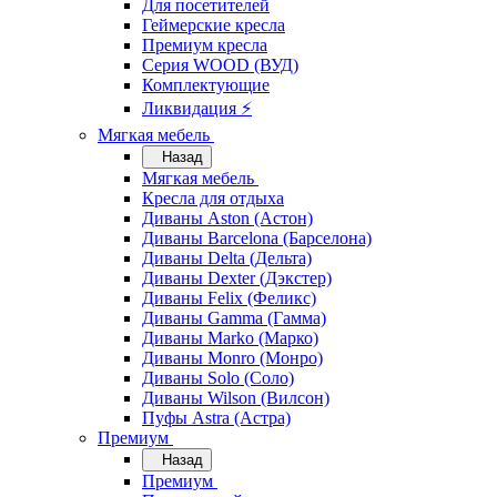
Для посетителей
Геймерские кресла
Премиум кресла
Серия WOOD (ВУД)
Комплектующие
Ликвидация ⚡
Мягкая мебель
Назад
Мягкая мебель
Кресла для отдыха
Диваны Aston (Астон)
Диваны Barcelona (Барселона)
Диваны Delta (Дельта)
Диваны Dexter (Дэкстер)
Диваны Felix (Феликс)
Диваны Gamma (Гамма)
Диваны Marko (Марко)
Диваны Monro (Монро)
Диваны Solo (Соло)
Диваны Wilson (Вилсон)
Пуфы Astra (Астра)
Премиум
Назад
Премиум