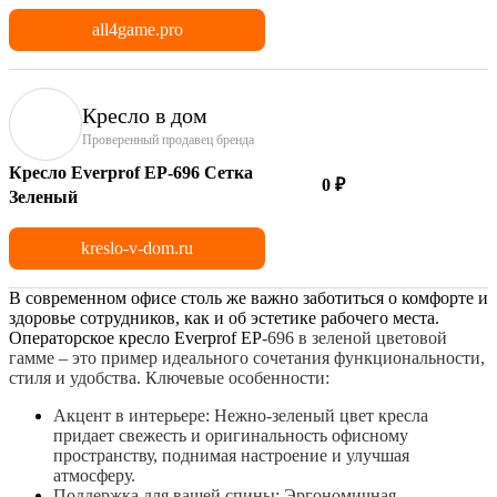
all4game.pro
Кресло в дом
Проверенный продавец бренда
Кресло Everprof EP-696 Сетка
0 ₽
Зеленый
kreslo-v-dom.ru
В современном офисе столь же важно заботиться о комфорте и
здоровье сотрудников, как и об эстетике рабочего места.
Операторское кресло Everprof EP
-696 в зеленой цветовой
гамме – это пример идеального сочетания функциональности,
стиля и удобства.
Ключевые особенности:
Акцент в интерьере:
Нежно-зеленый
цвет кресла
придает свежесть и оригинальность офисному
пространству, поднимая настроение и улучшая
атмосферу.
Поддержка
для вашей спины: Эргономичная