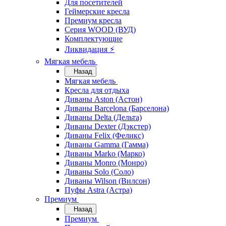
Для посетителей
Геймерские кресла
Премиум кресла
Серия WOOD (ВУД)
Комплектующие
Ликвидация ⚡
Мягкая мебель
Назад
Мягкая мебель
Кресла для отдыха
Диваны Aston (Астон)
Диваны Barcelona (Барселона)
Диваны Delta (Дельта)
Диваны Dexter (Дэкстер)
Диваны Felix (Феликс)
Диваны Gamma (Гамма)
Диваны Marko (Марко)
Диваны Monro (Монро)
Диваны Solo (Соло)
Диваны Wilson (Вилсон)
Пуфы Astra (Астра)
Премиум
Назад
Премиум