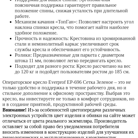
поясничная поддержка гарантирует правильное
положение спины, снижая усталость при длительной
работе.
Механизм качания «ТопГан»: Позволяет настроить угол
наклона спинки кресла, что помогает найти наиболее
удобное положение.
Прочность
и надежность: Крестовина из хромированной
стали и немонолитный каркас увеличивают срок
службы кресла и обеспечивают его устойчивость.
Ролики: Предназначенные для паркета с диаметром
штока 11 мм, позволяют легко передвигать кресло.
Подходит
для разного роста: Кресло рассчитано на вес
до 120 кг и подойдет пользователям ростом до 185 см.
Операторское кресло Everprof EP-696 Сетка Зеленое – это не
только удобство и поддержка в течение рабочего дня, но и
стильное дополнение к офисному пространству. Выбрав это
кресло, вы инвестируете не только в комфорт сотрудников, но
и в создание приятной, продуктивной рабочей среды.
Внимание!
Из-за особенностей цветопередачи различных
электронных устройств цвет изделия и обивки на сайте может
отличаться от цвета реального экземпляра. Производитель
оставляет за собой право без уведомления потребителя
вносить изменения в конструкцию изделий для улучшения их
технологических и эксплуатационных характеристик.