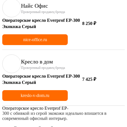
Найс Офис
Проверенный продавец бренда
Операторское кресло Everprof EP-300
8 250 ₽
Экокожа Серый
nice-office.ru
Кресло в дом
Проверенный продавец бренда
Операторское кресло Everprof EP-300
7 425 ₽
Экокожа Серый
kreslo-v-dom.ru
Операторское
кресло
Everprof
EP
-
300
с
обивкой
из
серой
экокожи
идеально впишется в
современный
офисный
интерьер.