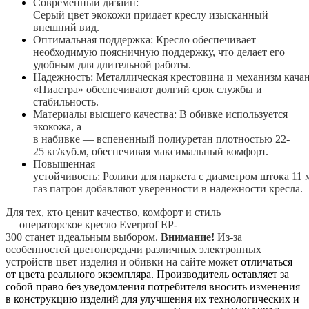
Современный дизайн:
Серый
цвет
экокожи
придает
креслу
изысканный
внешний вид.
Оптимальная поддержка:
Кресло
обеспечивает
необходимую
поясничную
поддержку
, что
делает
его
удобным
для
длительной работы.
Надежность:
Металлическая
крестовина
и
механизм
кача
«
Пиастра
» обеспечивают долгий срок службы и
стабильность.
Материалы высшего качества: В обивке используется
экокожа, а
в
набивке
—
вспененный
полиуретан
плотностью
22
-
25
кг
/
куб
.
м
, обеспечивая максимальный комфорт.
Повышенная
устойчивость:
Ролики
для
паркета
с
диаметром
штока
11
газ патрон добавляют уверенности в надежности
кресла
.
Для
тех
,
кто
ценит качество,
комфорт
и
стиль
—
операторское
кресло
Everprof
EP
-
300
станет
идеальным
выбором
.
Внимание!
Из-за
особенностей цветопередачи различных электронных
устройств цвет изделия и обивки на сайте может
отличаться
от цвета реального экземпляра. Производитель оставляет за
собой право без уведомления потребителя вносить изменения
в конструкцию изделий для улучшения их технологических и