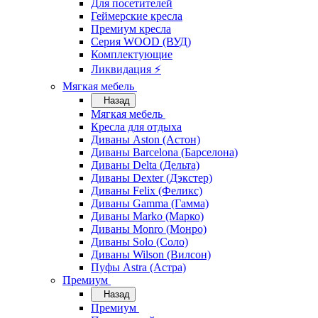
Для посетителей
Геймерские кресла
Премиум кресла
Серия WOOD (ВУД)
Комплектующие
Ликвидация ⚡
Мягкая мебель
Назад
Мягкая мебель
Кресла для отдыха
Диваны Aston (Астон)
Диваны Barcelona (Барселона)
Диваны Delta (Дельта)
Диваны Dexter (Дэкстер)
Диваны Felix (Феликс)
Диваны Gamma (Гамма)
Диваны Marko (Марко)
Диваны Monro (Монро)
Диваны Solo (Соло)
Диваны Wilson (Вилсон)
Пуфы Astra (Астра)
Премиум
Назад
Премиум