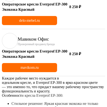
Операторское кресло Everprof EP-300
8 250 ₽
Экокожа Красный
delo-mebel.ru
Мавиком Офис
Проверенный продавец бренда
Операторское кресло Everprof EP-300
8 250 ₽
Экокожа Красный
mavikom.ru
Каждое рабочее место нуждается в
идеальном
кресле
,
и
Everprof
EP
-
300
в
ярко-красном цвете
—
это
именно то, что придаст вашему
рабочему
пространству
функциональность и красоту.
Особенност
и
кресла
Everprof
EP
-
300
:
Стильное решение: Яркая
красная
экокожа
не только