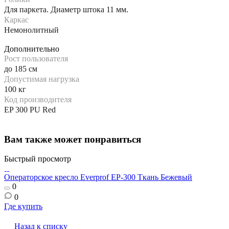
Для паркета. Диаметр штока 11 мм.
Каркас
Немонолитный
Дополнительно
Рост пользователя
до 185 см
Допустимая нагрузка
100 кг
Код производителя
EP 300 PU Red
Вам также может понравиться
Быстрый просмотр
Операторское кресло Everprof EP-300 Ткань Бежевый
О
0
0
Где купить
Г
Назад к списку