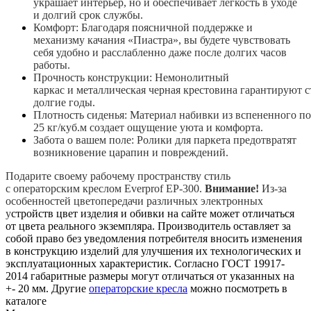
украшает интерьер, но и
обеспечивает
легкость в уходе
и долгий срок службы.
Комфорт: Благодаря поясничной поддержке и
механизму качания «Пиастра», вы будете чувствовать
себя удобно и расслабленно даже после
долгих
часов
работы.
Прочность
конструкции
: Немонолитный
каркас
и
металлическая
черная
крестовина
гарантируют
с
долгие годы.
Плотность
сиденья:
Материал
набивки
из
вспененного
по
25
кг
/
куб
.
м
создает ощущение уюта
и
комфорта
.
Забота о вашем поле:
Ролики
для
паркета
предотвратят
возникновение царапин и повреждений.
Подарите своему
рабочему
пространству
стиль
с
операторским
креслом
Everprof
EP
-
300
.
Внимание!
Из-за
особенностей цветопередачи различных электронных
у
стройств цвет изделия и обивки на сайте может отличаться
от цвета реального экземпляра. Производитель оставляет за
собой право без уведомления потребителя вносить изменения
в конструкцию изделий для улучшения их технологических и
эксплуатационных характеристик. Согласно ГОСТ 19917-
2014 габаритные размеры могут отличаться от указанных на
+- 20 мм. Другие
операторские кресла
можно посмотреть в
каталоге