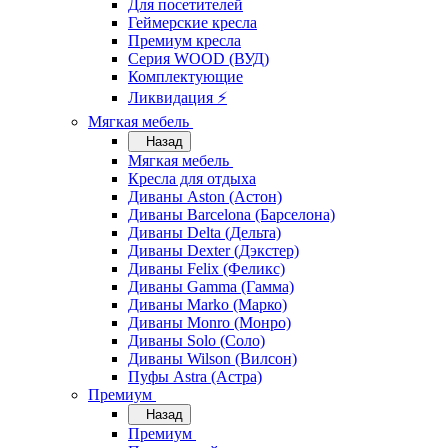
Для посетителей
Геймерские кресла
Премиум кресла
Серия WOOD (ВУД)
Комплектующие
Ликвидация ⚡
Мягкая мебель
Назад
Мягкая мебель
Кресла для отдыха
Диваны Aston (Астон)
Диваны Barcelona (Барселона)
Диваны Delta (Дельта)
Диваны Dexter (Дэкстер)
Диваны Felix (Феликс)
Диваны Gamma (Гамма)
Диваны Marko (Марко)
Диваны Monro (Монро)
Диваны Solo (Соло)
Диваны Wilson (Вилсон)
Пуфы Astra (Астра)
Премиум
Назад
Премиум