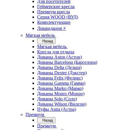
Для посетителей
Геймерские кресла
Премиум кресла
Серия WOOD (ВУД)
Комплектующие
Ликвидация ⚡
Мягкая мебель
Назад
Мягкая мебель
Кресла для отдыха
Диваны Aston (Астон)
Диваны Barcelona (Барселона)
Диваны Delta (Дельта)
Диваны Dexter (Дэкстер)
Диваны Felix (Феликс)
Диваны Gamma (Гамма)
Диваны Marko (Марко)
Диваны Monro (Монро)
Диваны Solo (Соло)
Диваны Wilson (Вилсон)
Пуфы Astra (Астра)
Премиум
Назад
Премиум