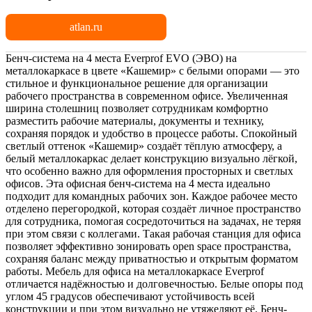
atlan.ru
Бенч-система на 4 места Everprof EVO (ЭВО) на
металлокаркасе в цвете «Кашемир» с белыми опорами — это
стильное и функциональное решение для организации
рабочего пространства в современном офисе. Увеличенная
ширина столешниц позволяет сотрудникам комфортно
разместить рабочие материалы, документы и технику,
сохраняя порядок и удобство в процессе работы. Спокойный
светлый оттенок «Кашемир» создаёт тёплую атмосферу, а
белый металлокаркас делает конструкцию визуально лёгкой,
что особенно важно для оформления просторных и светлых
офисов. Эта офисная бенч-система на 4 места идеально
подходит для командных рабочих зон. Каждое рабочее место
отделено перегородкой, которая создаёт личное пространство
для сотрудника, помогая сосредоточиться на задачах, не теряя
при этом связи с коллегами. Такая рабочая станция для офиса
позволяет эффективно зонировать open space пространства,
сохраняя баланс между приватностью и открытым форматом
работы. Мебель для офиса на металлокаркасе Everprof
отличается надёжностью и долговечностью. Белые опоры под
углом 45 градусов обеспечивают устойчивость всей
конструкции и при этом визуально не утяжеляют её. Бенч-