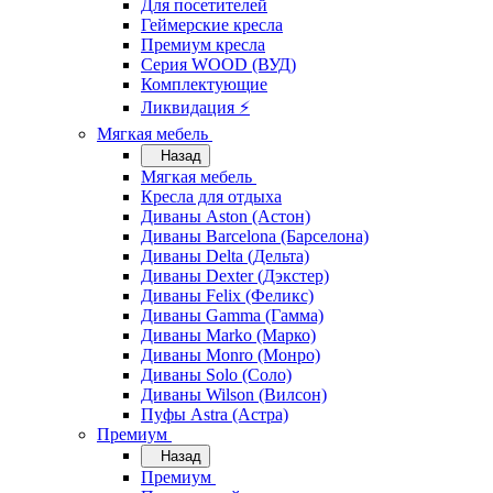
Для посетителей
Геймерские кресла
Премиум кресла
Серия WOOD (ВУД)
Комплектующие
Ликвидация ⚡
Мягкая мебель
Назад
Мягкая мебель
Кресла для отдыха
Диваны Aston (Астон)
Диваны Barcelona (Барселона)
Диваны Delta (Дельта)
Диваны Dexter (Дэкстер)
Диваны Felix (Феликс)
Диваны Gamma (Гамма)
Диваны Marko (Марко)
Диваны Monro (Монро)
Диваны Solo (Соло)
Диваны Wilson (Вилсон)
Пуфы Astra (Астра)
Премиум
Назад
Премиум