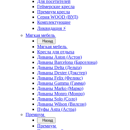
Для посетителей
Геймерские кресла
Премиум кресла
Серия WOOD (ВУД)
Комплектующие
Ликвидация ⚡
Мягкая мебель
Назад
Мягкая мебель
Кресла для отдыха
Диваны Aston (Астон)
Диваны Barcelona (Барселона)
Диваны Delta (Дельта)
Диваны Dexter (Дэкстер)
Диваны Felix (Феликс)
Диваны Gamma (Гамма)
Диваны Marko (Марко)
Диваны Monro (Монро)
Диваны Solo (Соло)
Диваны Wilson (Вилсон)
Пуфы Astra (Астра)
Премиум
Назад
Премиум