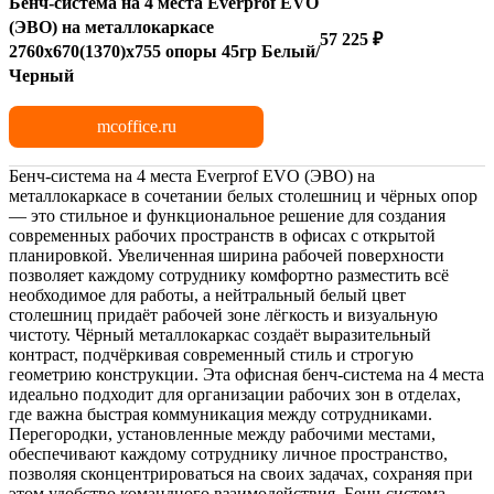
Бенч-система на 4 места Everprof EVO
(ЭВО) на металлокаркасе
57 225 ₽
2760х670(1370)x755 опоры 45гр Белый/
Черный
mcoffice.ru
Бенч-система на 4 места Everprof EVO (ЭВО) на
металлокаркасе в сочетании белых столешниц и чёрных опор
— это стильное и функциональное решение для создания
современных рабочих пространств в офисах с открытой
планировкой. Увеличенная ширина рабочей поверхности
позволяет каждому сотруднику комфортно разместить всё
необходимое для работы, а нейтральный белый цвет
столешниц придаёт рабочей зоне лёгкость и визуальную
чистоту. Чёрный металлокаркас создаёт выразительный
контраст, подчёркивая современный стиль и строгую
геометрию конструкции. Эта офисная бенч-система на 4 места
идеально подходит для организации рабочих зон в отделах,
где важна быстрая коммуникация между сотрудниками.
Перегородки, установленные между рабочими местами,
обеспечивают каждому сотруднику личное пространство,
позволяя сконцентрироваться на своих задачах, сохраняя при
этом удобство командного взаимодействия. Бенч-система