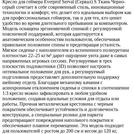
Кресло для геймера Everprof Serval (Сервал) S Ткань Черно-
серый сочетает в себе современный стиль, инновационные
технологии и комфорт, что делает его идеальным выбором как
для профессиональных геймеров, так и для тех, кто ценит
удобство во время длительного пребывания за компьютером.
Модель оснащена эргономичной спинкой с регулируемой
поясничной поддержкой, которая адаптируется к
анатомическим особенностям пользователя, обеспечивая
правильное положение спины и предотвращая усталость.
Мягкое сиденье с наполнителем из вспененного полиуретана
плотностью 22–25 кг/м³ дарит ощущение уюта даже в самых
напряженных игровых сессиях. Регулируемые в трех
плоскостях подлокотники (3D) позволяют настроить
оптимальное положение для рук, а регулируемый
подголовник предоставляет дополнительную поддержку
шейному отделу. Благодаря механизму качания с
асинхронным отклонением сиденья и спинки в соотношении
1:3 кресло можно зафиксировать в любом удобном
положении, создавая идеальные условия для отдыха или
работы. Прочная металлическая крестовина с черным
покрытием обеспечивает устойчивость и долговечность
конструкции, а специальные ролики для паркета
предотвращают повреждения напольного покрытия и
обеспечивают плавное перемещение. Эта модель подходит
для пользователей с ростом до 200 см и весом до 120 кг,