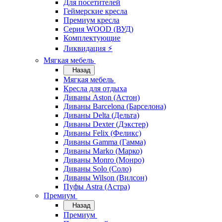
Для посетителей
Геймерские кресла
Премиум кресла
Серия WOOD (ВУД)
Комплектующие
Ликвидация ⚡
Мягкая мебель
Назад
Мягкая мебель
Кресла для отдыха
Диваны Aston (Астон)
Диваны Barcelona (Барселона)
Диваны Delta (Дельта)
Диваны Dexter (Дэкстер)
Диваны Felix (Феликс)
Диваны Gamma (Гамма)
Диваны Marko (Марко)
Диваны Monro (Монро)
Диваны Solo (Соло)
Диваны Wilson (Вилсон)
Пуфы Astra (Астра)
Премиум
Назад
Премиум