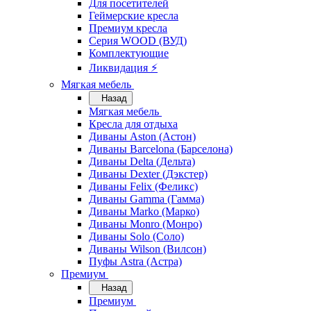
Для посетителей
Геймерские кресла
Премиум кресла
Серия WOOD (ВУД)
Комплектующие
Ликвидация ⚡
Мягкая мебель
Назад
Мягкая мебель
Кресла для отдыха
Диваны Aston (Астон)
Диваны Barcelona (Барселона)
Диваны Delta (Дельта)
Диваны Dexter (Дэкстер)
Диваны Felix (Феликс)
Диваны Gamma (Гамма)
Диваны Marko (Марко)
Диваны Monro (Монро)
Диваны Solo (Соло)
Диваны Wilson (Вилсон)
Пуфы Astra (Астра)
Премиум
Назад
Премиум