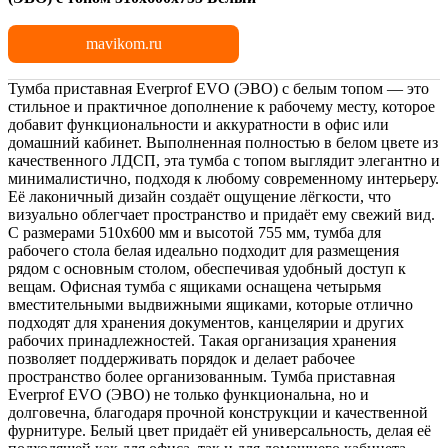
mavikom.ru
Тумба приставная Everprof EVO (ЭВО) с белым топом — это
стильное и практичное дополнение к рабочему месту, которое
добавит функциональности и аккуратности в офис или
домашний кабинет. Выполненная полностью в белом цвете из
качественного ЛДСП, эта тумба с топом выглядит элегантно и
минималистично, подходя к любому современному интерьеру.
Её лаконичный дизайн создаёт ощущение лёгкости, что
визуально облегчает пространство и придаёт ему свежий вид.
С размерами 510х600 мм и высотой 755 мм, тумба для
рабочего стола белая идеально подходит для размещения
рядом с основным столом, обеспечивая удобный доступ к
вещам. Офисная тумба с ящиками оснащена четырьмя
вместительными выдвижными ящиками, которые отлично
подходят для хранения документов, канцелярии и других
рабочих принадлежностей. Такая организация хранения
позволяет поддерживать порядок и делает рабочее
пространство более организованным. Тумба приставная
Everprof EVO (ЭВО) не только функциональна, но и
долговечна, благодаря прочной конструкции и качественной
фурнитуре. Белый цвет придаёт ей универсальность, делая её