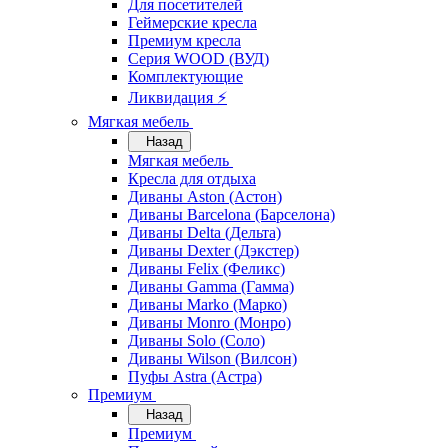
Для посетителей
Геймерские кресла
Премиум кресла
Серия WOOD (ВУД)
Комплектующие
Ликвидация ⚡
Мягкая мебель
Назад
Мягкая мебель
Кресла для отдыха
Диваны Aston (Астон)
Диваны Barcelona (Барселона)
Диваны Delta (Дельта)
Диваны Dexter (Дэкстер)
Диваны Felix (Феликс)
Диваны Gamma (Гамма)
Диваны Marko (Марко)
Диваны Monro (Монро)
Диваны Solo (Соло)
Диваны Wilson (Вилсон)
Пуфы Astra (Астра)
Премиум
Назад
Премиум