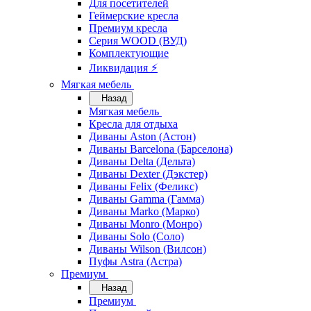
Для посетителей
Геймерские кресла
Премиум кресла
Серия WOOD (ВУД)
Комплектующие
Ликвидация ⚡
Мягкая мебель
Назад
Мягкая мебель
Кресла для отдыха
Диваны Aston (Астон)
Диваны Barcelona (Барселона)
Диваны Delta (Дельта)
Диваны Dexter (Дэкстер)
Диваны Felix (Феликс)
Диваны Gamma (Гамма)
Диваны Marko (Марко)
Диваны Monro (Монро)
Диваны Solo (Соло)
Диваны Wilson (Вилсон)
Пуфы Astra (Астра)
Премиум
Назад
Премиум