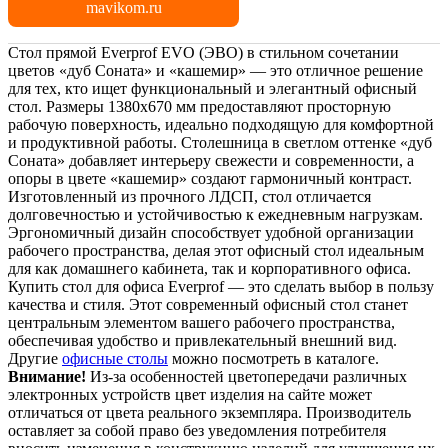
mavikom.ru
Стол прямой Everprof EVO (ЭВО) в стильном сочетании
цветов «дуб Соната» и «кашемир» — это отличное решение
для тех, кто ищет функциональный и элегантный офисный
стол. Размеры 1380x670 мм предоставляют просторную
рабочую поверхность, идеально подходящую для комфортной
и продуктивной работы. Столешница в светлом оттенке «дуб
Соната» добавляет интерьеру свежести и современности, а
опоры в цвете «кашемир» создают гармоничный контраст.
Изготовленный из прочного ЛДСП, стол отличается
долговечностью и устойчивостью к ежедневным нагрузкам.
Эргономичный дизайн способствует удобной организации
рабочего пространства, делая этот офисный стол идеальным
для как домашнего кабинета, так и корпоративного офиса.
Купить стол для офиса Everprof — это сделать выбор в пользу
качества и стиля. Этот современный офисный стол станет
центральным элементом вашего рабочего пространства,
обеспечивая удобство и привлекательный внешний вид.
Другие
офисные столы
можно посмотреть в каталоге.
Внимание!
Из-за особенностей цветопередачи различных
электронных устройств цвет изделия на сайте может
отличаться от цвета реального экземпляра. Производитель
оставляет за собой право без уведомления потребителя