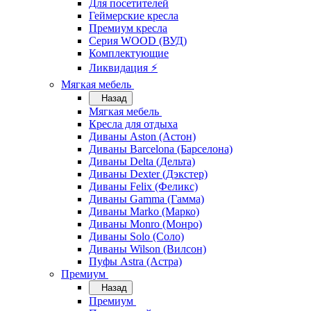
Для посетителей
Геймерские кресла
Премиум кресла
Серия WOOD (ВУД)
Комплектующие
Ликвидация ⚡
Мягкая мебель
Назад
Мягкая мебель
Кресла для отдыха
Диваны Aston (Астон)
Диваны Barcelona (Барселона)
Диваны Delta (Дельта)
Диваны Dexter (Дэкстер)
Диваны Felix (Феликс)
Диваны Gamma (Гамма)
Диваны Marko (Марко)
Диваны Monro (Монро)
Диваны Solo (Соло)
Диваны Wilson (Вилсон)
Пуфы Astra (Астра)
Премиум
Назад
Премиум