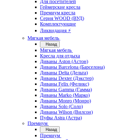
Для посетителей
Геймерские кресла
Премиум кресла
Серия WOOD (ВУД)
Комплектующие
Ликвидация ⚡
Мягкая мебель
Назад
Мягкая мебель
Кресла для отдыха
Диваны Aston (Астон)
Диваны Barcelona (Барселона)
Диваны Delta (Дельта)
Диваны Dexter (Дэкстер)
Диваны Felix (Феликс)
Диваны Gamma (Гамма)
Диваны Marko (Марко)
Диваны Monro (Монро)
Диваны Solo (Соло)
Диваны Wilson (Вилсон)
Пуфы Astra (Астра)
Премиум
Назад
Премиум