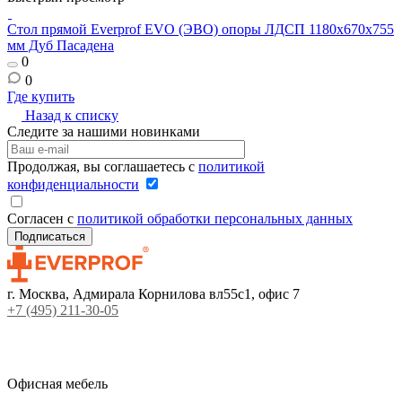
Стол прямой Everprof EVO (ЭВО) опоры ЛДСП 1180х670х755
С
мм Дуб Пасадена
0
0
Где купить
Г
Назад к списку
Следите за нашими новинками
Продолжая, вы соглашаетесь с
политикой
конфиденциальности
Согласен с
политикой обработки персональных данных
г. Москва, Адмирала Корнилова вл55с1, офис 7
+7 (495) 211-30-05
Офисная мебель