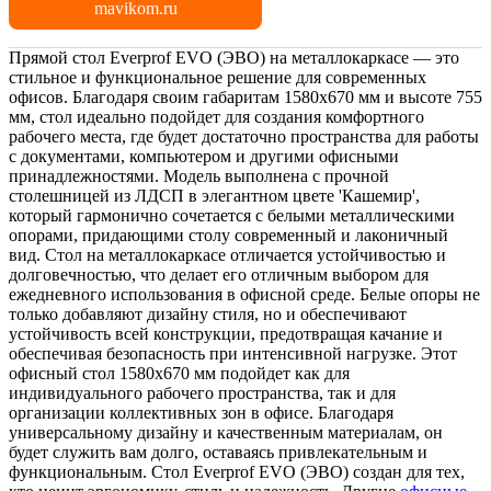
mavikom.ru
Прямой стол Everprof EVO (ЭВО) на металлокаркасе — это
стильное и функциональное решение для современных
офисов. Благодаря своим габаритам 1580х670 мм и высоте 755
мм, стол идеально подойдет для создания комфортного
рабочего места, где будет достаточно пространства для работы
с документами, компьютером и другими офисными
принадлежностями. Модель выполнена с прочной
столешницей из ЛДСП в элегантном цвете 'Кашемир',
который гармонично сочетается с белыми металлическими
опорами, придающими столу современный и лаконичный
вид. Стол на металлокаркасе отличается устойчивостью и
долговечностью, что делает его отличным выбором для
ежедневного использования в офисной среде. Белые опоры не
только добавляют дизайну стиля, но и обеспечивают
устойчивость всей конструкции, предотвращая качание и
обеспечивая безопасность при интенсивной нагрузке. Этот
офисный стол 1580х670 мм подойдет как для
индивидуального рабочего пространства, так и для
организации коллективных зон в офисе. Благодаря
универсальному дизайну и качественным материалам, он
будет служить вам долго, оставаясь привлекательным и
функциональным. Стол Everprof EVO (ЭВО) создан для тех,