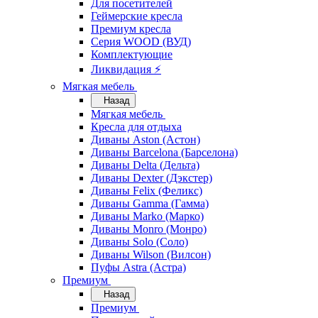
Для посетителей
Геймерские кресла
Премиум кресла
Серия WOOD (ВУД)
Комплектующие
Ликвидация ⚡
Мягкая мебель
Назад
Мягкая мебель
Кресла для отдыха
Диваны Aston (Астон)
Диваны Barcelona (Барселона)
Диваны Delta (Дельта)
Диваны Dexter (Дэкстер)
Диваны Felix (Феликс)
Диваны Gamma (Гамма)
Диваны Marko (Марко)
Диваны Monro (Монро)
Диваны Solo (Соло)
Диваны Wilson (Вилсон)
Пуфы Astra (Астра)
Премиум
Назад
Премиум