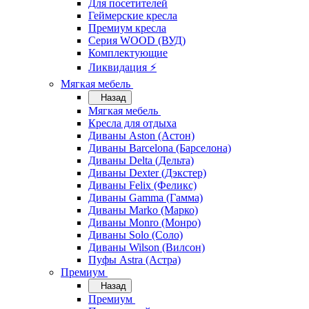
Для посетителей
Геймерские кресла
Премиум кресла
Серия WOOD (ВУД)
Комплектующие
Ликвидация ⚡
Мягкая мебель
Назад
Мягкая мебель
Кресла для отдыха
Диваны Aston (Астон)
Диваны Barcelona (Барселона)
Диваны Delta (Дельта)
Диваны Dexter (Дэкстер)
Диваны Felix (Феликс)
Диваны Gamma (Гамма)
Диваны Marko (Марко)
Диваны Monro (Монро)
Диваны Solo (Соло)
Диваны Wilson (Вилсон)
Пуфы Astra (Астра)
Премиум
Назад
Премиум