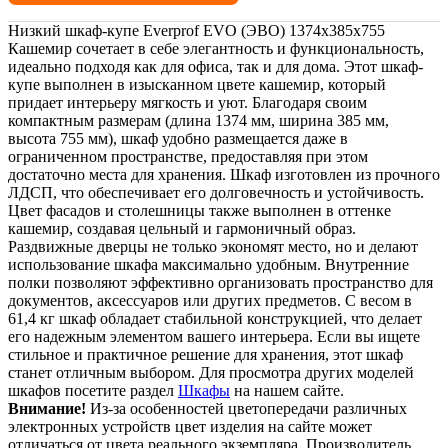
Низкий шкаф-купе Everprof EVO (ЭВО) 1374х385х755
Кашемир сочетает в себе элегантность и функциональность,
идеально подходя как для офиса, так и для дома. Этот шкаф-
купе выполнен в изысканном цвете кашемир, который
придает интерьеру мягкость и уют. Благодаря своим
компактным размерам (длина 1374 мм, ширина 385 мм,
высота 755 мм), шкаф удобно размещается даже в
ограниченном пространстве, предоставляя при этом
достаточно места для хранения. Шкаф изготовлен из прочного
ЛДСП, что обеспечивает его долговечность и устойчивость.
Цвет фасадов и столешницы также выполнен в оттенке
кашемир, создавая цельный и гармоничный образ.
Раздвижные дверцы не только экономят место, но и делают
использование шкафа максимально удобным. Внутренние
полки позволяют эффективно организовать пространство для
документов, аксессуаров или других предметов. С весом в
61,4 кг шкаф обладает стабильной конструкцией, что делает
его надежным элементом вашего интерьера. Если вы ищете
стильное и практичное решение для хранения, этот шкаф
станет отличным выбором. Для просмотра других моделей
шкафов посетите раздел
Шкафы
на нашем сайте.
Внимание!
Из-за особенностей цветопередачи различных
электронных устройств цвет изделия на сайте может
отличаться от цвета реального экземпляра. Производитель