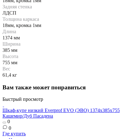
18мм, кромка 1мм
Задняя стенка
ЛДСП
Толщина каркаса
18мм, кромка 1мм
Длина
1374 мм
Ширина
385 мм
Высота
755 мм
Вес
61,4 кг
Вам также может понравиться
Быстрый просмотр
Шкаф-купе низкий Everprof EVO (ЭВО) 1374х385х755
Ш
Кашемир/Дуб Пасадена
0
0
Где купить
Г