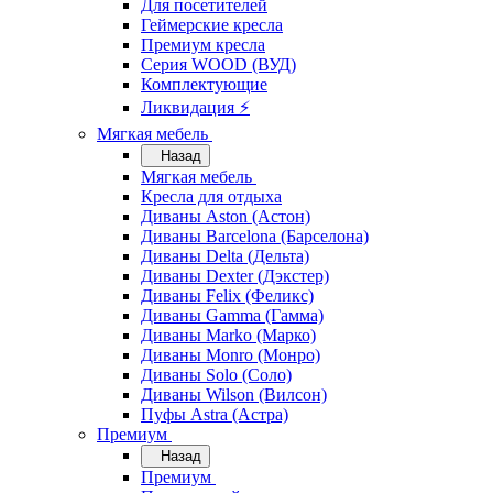
Для посетителей
Геймерские кресла
Премиум кресла
Серия WOOD (ВУД)
Комплектующие
Ликвидация ⚡
Мягкая мебель
Назад
Мягкая мебель
Кресла для отдыха
Диваны Aston (Астон)
Диваны Barcelona (Барселона)
Диваны Delta (Дельта)
Диваны Dexter (Дэкстер)
Диваны Felix (Феликс)
Диваны Gamma (Гамма)
Диваны Marko (Марко)
Диваны Monro (Монро)
Диваны Solo (Соло)
Диваны Wilson (Вилсон)
Пуфы Astra (Астра)
Премиум
Назад
Премиум