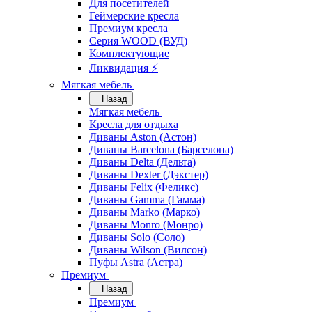
Для посетителей
Геймерские кресла
Премиум кресла
Серия WOOD (ВУД)
Комплектующие
Ликвидация ⚡
Мягкая мебель
Назад
Мягкая мебель
Кресла для отдыха
Диваны Aston (Астон)
Диваны Barcelona (Барселона)
Диваны Delta (Дельта)
Диваны Dexter (Дэкстер)
Диваны Felix (Феликс)
Диваны Gamma (Гамма)
Диваны Marko (Марко)
Диваны Monro (Монро)
Диваны Solo (Соло)
Диваны Wilson (Вилсон)
Пуфы Astra (Астра)
Премиум
Назад
Премиум