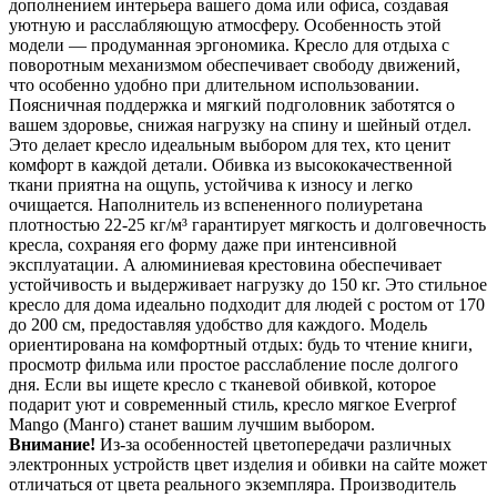
дополнением интерьера вашего дома или офиса, создавая
уютную и расслабляющую атмосферу. Особенность этой
модели — продуманная эргономика. Кресло для отдыха с
поворотным механизмом обеспечивает свободу движений,
что особенно удобно при длительном использовании.
Поясничная поддержка и мягкий подголовник заботятся о
вашем здоровье, снижая нагрузку на спину и шейный отдел.
Это делает кресло идеальным выбором для тех, кто ценит
комфорт в каждой детали. Обивка из высококачественной
ткани приятна на ощупь, устойчива к износу и легко
очищается. Наполнитель из вспененного полиуретана
плотностью 22-25 кг/м³ гарантирует мягкость и долговечность
кресла, сохраняя его форму даже при интенсивной
эксплуатации. А алюминиевая крестовина обеспечивает
устойчивость и выдерживает нагрузку до 150 кг. Это стильное
кресло для дома идеально подходит для людей с ростом от 170
до 200 см, предоставляя удобство для каждого. Модель
ориентирована на комфортный отдых: будь то чтение книги,
просмотр фильма или простое расслабление после долгого
дня. Если вы ищете кресло с тканевой обивкой, которое
подарит уют и современный стиль, кресло мягкое Everprof
Mango (Манго) станет вашим лучшим выбором.
Внимание!
Из-за особенностей цветопередачи различных
электронных устройств цвет изделия и обивки на сайте может
отличаться от цвета реального экземпляра. Производитель