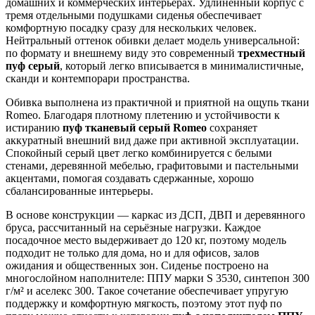
домашних и коммерческих интерьерах. Удлинённый корпус с
тремя отдельными подушками сиденья обеспечивает
комфортную посадку сразу для нескольких человек.
Нейтральный оттенок обивки делает модель универсальной:
по формату и внешнему виду это современный
трехместный
пуф серый
, который легко вписывается в минималистичные,
сканди и контемпорари пространства.
Обивка выполнена из практичной и приятной на ощупь ткани
Romeo. Благодаря плотному плетению и устойчивости к
истиранию
пуф тканевый серый Romeo
сохраняет
аккуратный внешний вид даже при активной эксплуатации.
Спокойный серый цвет легко комбинируется с белыми
стенами, деревянной мебелью, графитовыми и пастельными
акцентами, помогая создавать сдержанные, хорошо
сбалансированные интерьеры.
В основе конструкции — каркас из ДСП, ДВП и деревянного
бруса, рассчитанный на серьёзные нагрузки. Каждое
посадочное место выдерживает до 120 кг, поэтому модель
подходит не только для дома, но и для офисов, залов
ожидания и общественных зон. Сиденье построено на
многослойном наполнителе: ППУ марки S 3530, синтепон 300
г/м² и аселекс 300. Такое сочетание обеспечивает упругую
поддержку и комфортную мягкость, поэтому этот пуф по