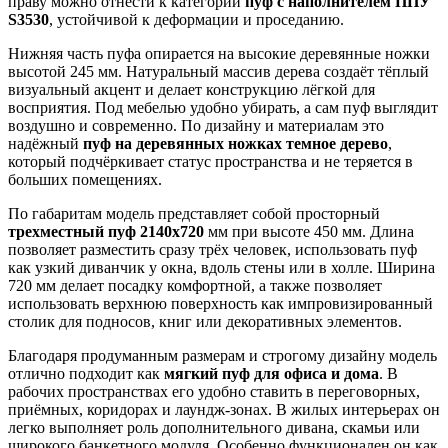
праву можно отнести к категории
пуф с наполнителем ППУ
S3530
, устойчивой к деформации и проседанию.
Нижняя часть пуфа опирается на высокие деревянные ножки
высотой 245 мм. Натуральный массив дерева создаёт тёплый
визуальный акцент и делает конструкцию лёгкой для
восприятия. Под мебелью удобно убирать, а сам пуф выглядит
воздушно и современно. По дизайну и материалам это
надёжный
пуф на деревянных ножках темное дерево
,
который подчёркивает статус пространства и не теряется в
больших помещениях.
По габаритам модель представляет собой просторный
трехместный пуф 2140х720
мм при высоте 450 мм. Длина
позволяет разместить сразу трёх человек, использовать пуф
как узкий диванчик у окна, вдоль стены или в холле. Ширина
720 мм делает посадку комфортной, а также позволяет
использовать верхнюю поверхность как импровизированный
столик для подносов, книг или декоративных элементов.
Благодаря продуманным размерам и строгому дизайну модель
отлично подходит как
мягкий пуф для офиса и дома
. В
рабочих пространствах его удобно ставить в переговорных,
приёмных, коридорах и лаундж-зонах. В жилых интерьерах он
легко выполняет роль дополнительного дивана, скамьи или
широкого банкетного модуля. Особенно функционален он как