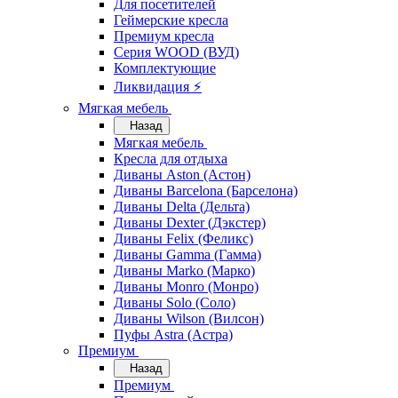
Для посетителей
Геймерские кресла
Премиум кресла
Серия WOOD (ВУД)
Комплектующие
Ликвидация ⚡
Мягкая мебель
Назад
Мягкая мебель
Кресла для отдыха
Диваны Aston (Астон)
Диваны Barcelona (Барселона)
Диваны Delta (Дельта)
Диваны Dexter (Дэкстер)
Диваны Felix (Феликс)
Диваны Gamma (Гамма)
Диваны Marko (Марко)
Диваны Monro (Монро)
Диваны Solo (Соло)
Диваны Wilson (Вилсон)
Пуфы Astra (Астра)
Премиум
Назад
Премиум