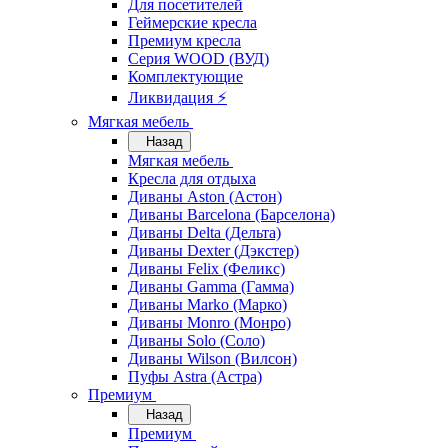
Для посетителей
Геймерские кресла
Премиум кресла
Серия WOOD (ВУД)
Комплектующие
Ликвидация ⚡
Мягкая мебель
Назад
Мягкая мебель
Кресла для отдыха
Диваны Aston (Астон)
Диваны Barcelona (Барселона)
Диваны Delta (Дельта)
Диваны Dexter (Дэкстер)
Диваны Felix (Феликс)
Диваны Gamma (Гамма)
Диваны Marko (Марко)
Диваны Monro (Монро)
Диваны Solo (Соло)
Диваны Wilson (Вилсон)
Пуфы Astra (Астра)
Премиум
Назад
Премиум