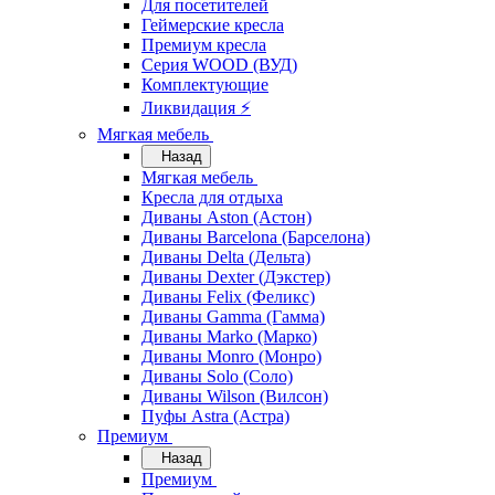
Для посетителей
Геймерские кресла
Премиум кресла
Серия WOOD (ВУД)
Комплектующие
Ликвидация ⚡
Мягкая мебель
Назад
Мягкая мебель
Кресла для отдыха
Диваны Aston (Астон)
Диваны Barcelona (Барселона)
Диваны Delta (Дельта)
Диваны Dexter (Дэкстер)
Диваны Felix (Феликс)
Диваны Gamma (Гамма)
Диваны Marko (Марко)
Диваны Monro (Монро)
Диваны Solo (Соло)
Диваны Wilson (Вилсон)
Пуфы Astra (Астра)
Премиум
Назад
Премиум