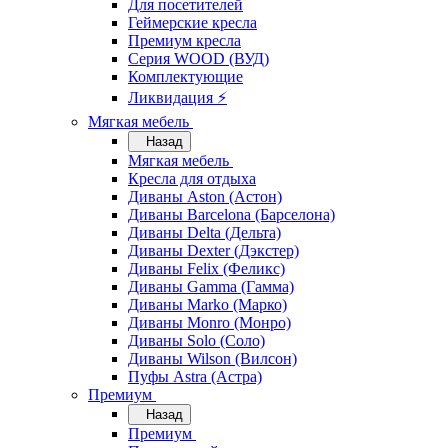
Для посетителей
Геймерские кресла
Премиум кресла
Серия WOOD (ВУД)
Комплектующие
Ликвидация ⚡
Мягкая мебель
Назад
Мягкая мебель
Кресла для отдыха
Диваны Aston (Астон)
Диваны Barcelona (Барселона)
Диваны Delta (Дельта)
Диваны Dexter (Дэкстер)
Диваны Felix (Феликс)
Диваны Gamma (Гамма)
Диваны Marko (Марко)
Диваны Monro (Монро)
Диваны Solo (Соло)
Диваны Wilson (Вилсон)
Пуфы Astra (Астра)
Премиум
Назад
Премиум