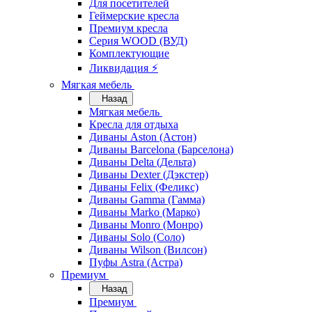
Для посетителей
Геймерские кресла
Премиум кресла
Серия WOOD (ВУД)
Комплектующие
Ликвидация ⚡
Мягкая мебель
Назад
Мягкая мебель
Кресла для отдыха
Диваны Aston (Астон)
Диваны Barcelona (Барселона)
Диваны Delta (Дельта)
Диваны Dexter (Дэкстер)
Диваны Felix (Феликс)
Диваны Gamma (Гамма)
Диваны Marko (Марко)
Диваны Monro (Монро)
Диваны Solo (Соло)
Диваны Wilson (Вилсон)
Пуфы Astra (Астра)
Премиум
Назад
Премиум