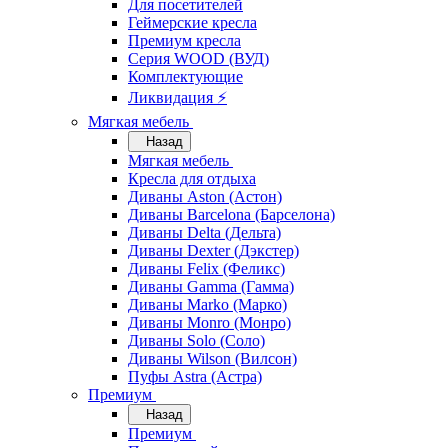
Для посетителей
Геймерские кресла
Премиум кресла
Серия WOOD (ВУД)
Комплектующие
Ликвидация ⚡
Мягкая мебель
Назад
Мягкая мебель
Кресла для отдыха
Диваны Aston (Астон)
Диваны Barcelona (Барселона)
Диваны Delta (Дельта)
Диваны Dexter (Дэкстер)
Диваны Felix (Феликс)
Диваны Gamma (Гамма)
Диваны Marko (Марко)
Диваны Monro (Монро)
Диваны Solo (Соло)
Диваны Wilson (Вилсон)
Пуфы Astra (Астра)
Премиум
Назад
Премиум