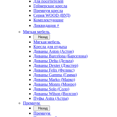
Для посетителей
Геймерские кресла
Премиум кресла
Серия WOOD (ВУД)
Комплектующие
Ликвидация ⚡
Мягкая мебель
Назад
Мягкая мебель
Кресла для отдыха
Диваны Aston (Астон)
Диваны Barcelona (Барселона)
Диваны Delta (Дельта)
Диваны Dexter (Дэкстер)
Диваны Felix (Феликс)
Диваны Gamma (Гамма)
Диваны Marko (Марко)
Диваны Monro (Монро)
Диваны Solo (Соло)
Диваны Wilson (Вилсон)
Пуфы Astra (Астра)
Премиум
Назад
Премиум