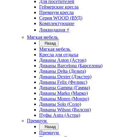
Для посетителей
Геймерские кресла
Премиум кресла
Серия WOOD (ВУД)
Комплектующие
Ликвидация ⚡
Мягкая мебель
Назад
Мягкая мебель
Кресла для отдыха
Диваны Aston (Астон)
Диваны Barcelona (Барселона)
Диваны Delta (Дельта)
Диваны Dexter (Дэкстер)
Диваны Felix (Феликс)
Диваны Gamma (Гамма)
Диваны Marko (Марко)
Диваны Monro (Монро)
Диваны Solo (Соло)
Диваны Wilson (Вилсон)
Пуфы Astra (Астра)
Премиум
Назад
Премиум