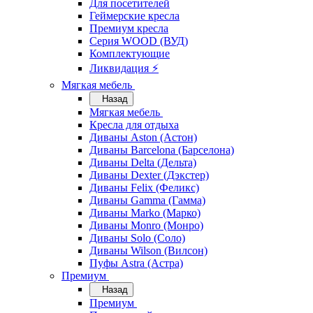
Для посетителей
Геймерские кресла
Премиум кресла
Серия WOOD (ВУД)
Комплектующие
Ликвидация ⚡
Мягкая мебель
Назад
Мягкая мебель
Кресла для отдыха
Диваны Aston (Астон)
Диваны Barcelona (Барселона)
Диваны Delta (Дельта)
Диваны Dexter (Дэкстер)
Диваны Felix (Феликс)
Диваны Gamma (Гамма)
Диваны Marko (Марко)
Диваны Monro (Монро)
Диваны Solo (Соло)
Диваны Wilson (Вилсон)
Пуфы Astra (Астра)
Премиум
Назад
Премиум