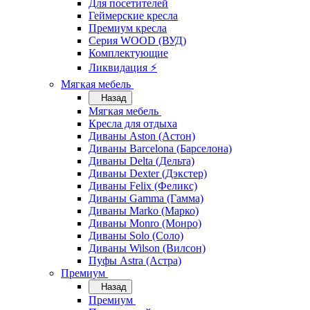
Для посетителей
Геймерские кресла
Премиум кресла
Серия WOOD (ВУД)
Комплектующие
Ликвидация ⚡
Мягкая мебель
Назад
Мягкая мебель
Кресла для отдыха
Диваны Aston (Астон)
Диваны Barcelona (Барселона)
Диваны Delta (Дельта)
Диваны Dexter (Дэкстер)
Диваны Felix (Феликс)
Диваны Gamma (Гамма)
Диваны Marko (Марко)
Диваны Monro (Монро)
Диваны Solo (Соло)
Диваны Wilson (Вилсон)
Пуфы Astra (Астра)
Премиум
Назад
Премиум