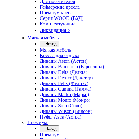
Для посетителей
Геймерские кресла
Премиум кресла
Серия WOOD (ВУД)
Комплектующие
Ликвидация ⚡
Мягкая мебель
Назад
Мягкая мебель
Кресла для отдыха
Диваны Aston (Астон)
Диваны Barcelona (Барселона)
Диваны Delta (Дельта)
Диваны Dexter (Дэкстер)
Диваны Felix (Феликс)
Диваны Gamma (Гамма)
Диваны Marko (Марко)
Диваны Monro (Монро)
Диваны Solo (Соло)
Диваны Wilson (Вилсон)
Пуфы Astra (Астра)
Премиум
Назад
Премиум