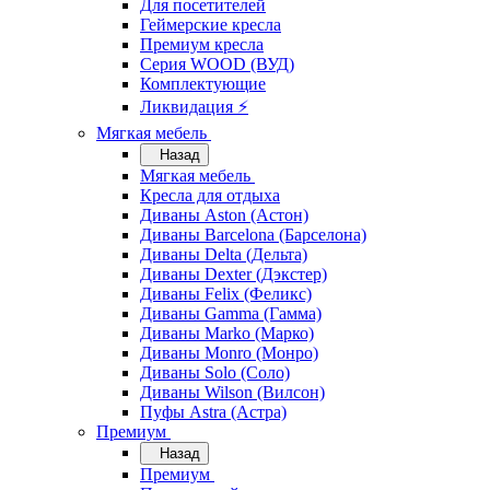
Для посетителей
Геймерские кресла
Премиум кресла
Серия WOOD (ВУД)
Комплектующие
Ликвидация ⚡
Мягкая мебель
Назад
Мягкая мебель
Кресла для отдыха
Диваны Aston (Астон)
Диваны Barcelona (Барселона)
Диваны Delta (Дельта)
Диваны Dexter (Дэкстер)
Диваны Felix (Феликс)
Диваны Gamma (Гамма)
Диваны Marko (Марко)
Диваны Monro (Монро)
Диваны Solo (Соло)
Диваны Wilson (Вилсон)
Пуфы Astra (Астра)
Премиум
Назад
Премиум