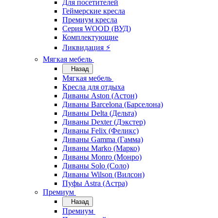
Для посетителей
Геймерские кресла
Премиум кресла
Серия WOOD (ВУД)
Комплектующие
Ликвидация ⚡
Мягкая мебель
Назад
Мягкая мебель
Кресла для отдыха
Диваны Aston (Астон)
Диваны Barcelona (Барселона)
Диваны Delta (Дельта)
Диваны Dexter (Дэкстер)
Диваны Felix (Феликс)
Диваны Gamma (Гамма)
Диваны Marko (Марко)
Диваны Monro (Монро)
Диваны Solo (Соло)
Диваны Wilson (Вилсон)
Пуфы Astra (Астра)
Премиум
Назад
Премиум