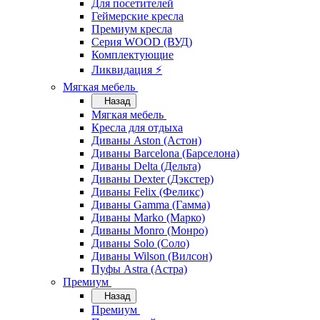
Для посетителей
Геймерские кресла
Премиум кресла
Серия WOOD (ВУД)
Комплектующие
Ликвидация ⚡
Мягкая мебель
Назад
Мягкая мебель
Кресла для отдыха
Диваны Aston (Астон)
Диваны Barcelona (Барселона)
Диваны Delta (Дельта)
Диваны Dexter (Дэкстер)
Диваны Felix (Феликс)
Диваны Gamma (Гамма)
Диваны Marko (Марко)
Диваны Monro (Монро)
Диваны Solo (Соло)
Диваны Wilson (Вилсон)
Пуфы Astra (Астра)
Премиум
Назад
Премиум