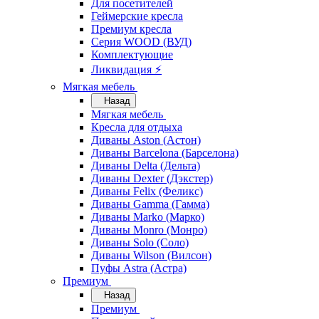
Для посетителей
Геймерские кресла
Премиум кресла
Серия WOOD (ВУД)
Комплектующие
Ликвидация ⚡
Мягкая мебель
Назад
Мягкая мебель
Кресла для отдыха
Диваны Aston (Астон)
Диваны Barcelona (Барселона)
Диваны Delta (Дельта)
Диваны Dexter (Дэкстер)
Диваны Felix (Феликс)
Диваны Gamma (Гамма)
Диваны Marko (Марко)
Диваны Monro (Монро)
Диваны Solo (Соло)
Диваны Wilson (Вилсон)
Пуфы Astra (Астра)
Премиум
Назад
Премиум