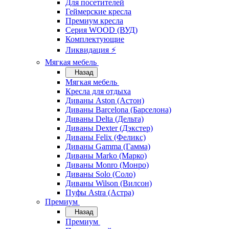
Для посетителей
Геймерские кресла
Премиум кресла
Серия WOOD (ВУД)
Комплектующие
Ликвидация ⚡
Мягкая мебель
Назад
Мягкая мебель
Кресла для отдыха
Диваны Aston (Астон)
Диваны Barcelona (Барселона)
Диваны Delta (Дельта)
Диваны Dexter (Дэкстер)
Диваны Felix (Феликс)
Диваны Gamma (Гамма)
Диваны Marko (Марко)
Диваны Monro (Монро)
Диваны Solo (Соло)
Диваны Wilson (Вилсон)
Пуфы Astra (Астра)
Премиум
Назад
Премиум