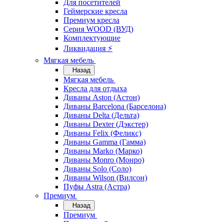
Для посетителей
Геймерские кресла
Премиум кресла
Серия WOOD (ВУД)
Комплектующие
Ликвидация ⚡
Мягкая мебель
Назад
Мягкая мебель
Кресла для отдыха
Диваны Aston (Астон)
Диваны Barcelona (Барселона)
Диваны Delta (Дельта)
Диваны Dexter (Дэкстер)
Диваны Felix (Феликс)
Диваны Gamma (Гамма)
Диваны Marko (Марко)
Диваны Monro (Монро)
Диваны Solo (Соло)
Диваны Wilson (Вилсон)
Пуфы Astra (Астра)
Премиум
Назад
Премиум