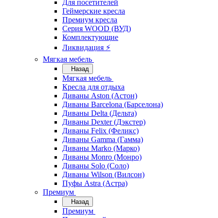
Для посетителей
Геймерские кресла
Премиум кресла
Серия WOOD (ВУД)
Комплектующие
Ликвидация ⚡
Мягкая мебель
Назад
Мягкая мебель
Кресла для отдыха
Диваны Aston (Астон)
Диваны Barcelona (Барселона)
Диваны Delta (Дельта)
Диваны Dexter (Дэкстер)
Диваны Felix (Феликс)
Диваны Gamma (Гамма)
Диваны Marko (Марко)
Диваны Monro (Монро)
Диваны Solo (Соло)
Диваны Wilson (Вилсон)
Пуфы Astra (Астра)
Премиум
Назад
Премиум