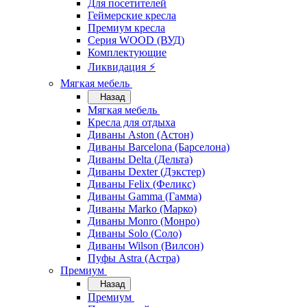
Для посетителей
Геймерские кресла
Премиум кресла
Серия WOOD (ВУД)
Комплектующие
Ликвидация ⚡
Мягкая мебель
Назад
Мягкая мебель
Кресла для отдыха
Диваны Aston (Астон)
Диваны Barcelona (Барселона)
Диваны Delta (Дельта)
Диваны Dexter (Дэкстер)
Диваны Felix (Феликс)
Диваны Gamma (Гамма)
Диваны Marko (Марко)
Диваны Monro (Монро)
Диваны Solo (Соло)
Диваны Wilson (Вилсон)
Пуфы Astra (Астра)
Премиум
Назад
Премиум