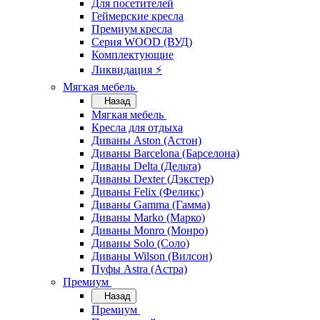
Для посетителей
Геймерские кресла
Премиум кресла
Серия WOOD (ВУД)
Комплектующие
Ликвидация ⚡
Мягкая мебель
Назад
Мягкая мебель
Кресла для отдыха
Диваны Aston (Астон)
Диваны Barcelona (Барселона)
Диваны Delta (Дельта)
Диваны Dexter (Дэкстер)
Диваны Felix (Феликс)
Диваны Gamma (Гамма)
Диваны Marko (Марко)
Диваны Monro (Монро)
Диваны Solo (Соло)
Диваны Wilson (Вилсон)
Пуфы Astra (Астра)
Премиум
Назад
Премиум