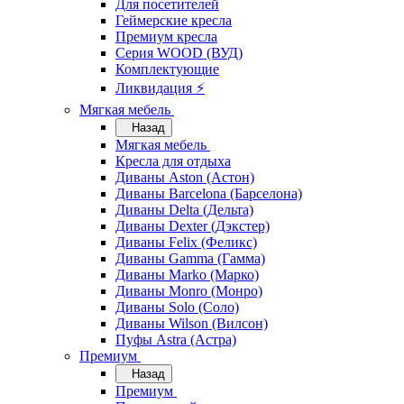
Для посетителей
Геймерские кресла
Премиум кресла
Серия WOOD (ВУД)
Комплектующие
Ликвидация ⚡
Мягкая мебель
Назад
Мягкая мебель
Кресла для отдыха
Диваны Aston (Астон)
Диваны Barcelona (Барселона)
Диваны Delta (Дельта)
Диваны Dexter (Дэкстер)
Диваны Felix (Феликс)
Диваны Gamma (Гамма)
Диваны Marko (Марко)
Диваны Monro (Монро)
Диваны Solo (Соло)
Диваны Wilson (Вилсон)
Пуфы Astra (Астра)
Премиум
Назад
Премиум