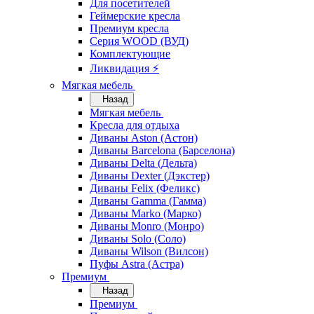
Для посетителей
Геймерские кресла
Премиум кресла
Серия WOOD (ВУД)
Комплектующие
Ликвидация ⚡
Мягкая мебель
Назад
Мягкая мебель
Кресла для отдыха
Диваны Aston (Астон)
Диваны Barcelona (Барселона)
Диваны Delta (Дельта)
Диваны Dexter (Дэкстер)
Диваны Felix (Феликс)
Диваны Gamma (Гамма)
Диваны Marko (Марко)
Диваны Monro (Монро)
Диваны Solo (Соло)
Диваны Wilson (Вилсон)
Пуфы Astra (Астра)
Премиум
Назад
Премиум