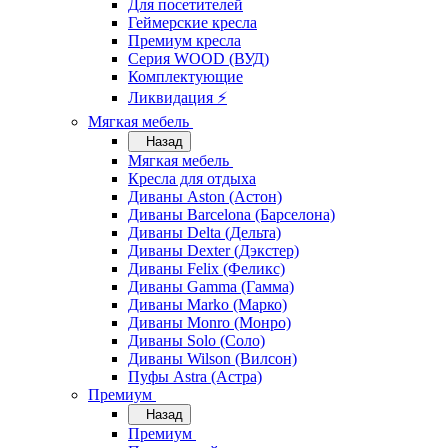
Для посетителей
Геймерские кресла
Премиум кресла
Серия WOOD (ВУД)
Комплектующие
Ликвидация ⚡
Мягкая мебель
Назад
Мягкая мебель
Кресла для отдыха
Диваны Aston (Астон)
Диваны Barcelona (Барселона)
Диваны Delta (Дельта)
Диваны Dexter (Дэкстер)
Диваны Felix (Феликс)
Диваны Gamma (Гамма)
Диваны Marko (Марко)
Диваны Monro (Монро)
Диваны Solo (Соло)
Диваны Wilson (Вилсон)
Пуфы Astra (Астра)
Премиум
Назад
Премиум