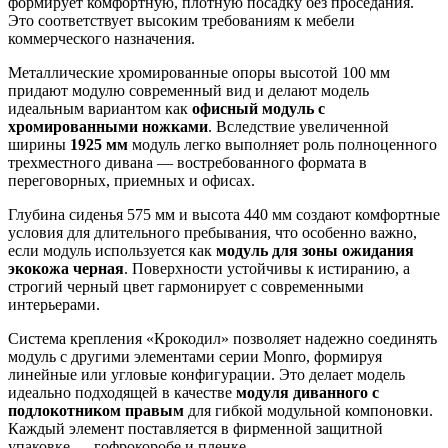
формирует комфортную, плотную посадку без проседания.
Это соответствует высоким требованиям к мебели
коммерческого назначения.
Металлические хромированные опоры высотой 100 мм
придают модулю современный вид и делают модель
идеальным вариантом как
офисный модуль с
хромированными ножками
. Вследствие увеличенной
ширины
1925 мм
модуль легко выполняет роль полноценного
трехместного дивана — востребованного формата в
переговорных, приемных и офисах.
Глубина сиденья 575 мм и высота 440 мм создают комфортные
условия для длительного пребывания, что особенно важно,
если модуль используется как
модуль для зоны ожидания
экокожа черная
. Поверхности устойчивы к истиранию, а
строгий черный цвет гармонирует с современными
интерьерами.
Система крепления «Крокодил» позволяет надежно соединять
модуль с другими элементами серии Monro, формируя
линейные или угловые конфигурации. Это делает модель
идеально подходящей в качестве
модуля диванного с
подлокотником правым
для гибкой модульной компоновки.
Каждый элемент поставляется в фирменной защитной
упаковке — гофрокоробе и пленке.