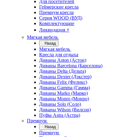
Для посетителей
Геймерские кресла
Премиум кресла
Серия WOOD (ВУД)
Комплектующие
Ликвидация ⚡
Мягкая мебель
Назад
Мягкая мебель
Кресла для отдыха
Диваны Aston (Астон)
Диваны Barcelona (Барселона)
Диваны Delta (Дельта)
Диваны Dexter (Дэкстер)
Диваны Felix (Феликс)
Диваны Gamma (Гамма)
Диваны Marko (Марко)
Диваны Monro (Монро)
Диваны Solo (Соло)
Диваны Wilson (Вилсон)
Пуфы Astra (Астра)
Премиум
Назад
Премиум