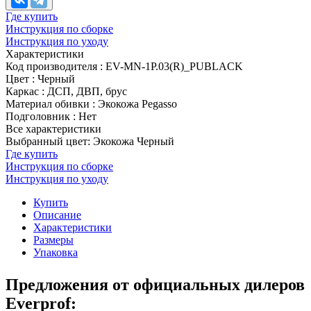
Где купить
Инструкция по сборке
Инструкция по уходу
Характеристики
Код производителя
:
EV-MN-1P.03(R)_PUBLACK
Цвет
:
Черный
Каркас
:
ДСП, ДВП, брус
Материал обивки
:
Экокожа Pegasso
Подголовник
:
Нет
Все характеристики
Выбранный цвет: Экокожа Черный
Где купить
Инструкция по сборке
Инструкция по уходу
Купить
Описание
Характеристики
Размеры
Упаковка
Предложения от официальных дилеров
Everprof: