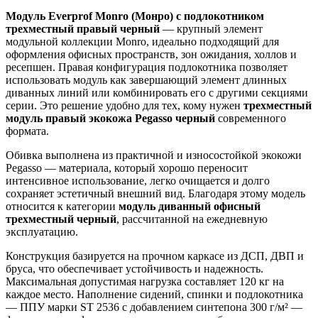
Модуль Everprof Monro (Монро) с подлокотником
трехместный правый черный
— крупный элемент
модульной коллекции Monro, идеально подходящий для
оформления офисных пространств, зон ожидания, холлов и
ресепшен. Правая конфигурация подлокотника позволяет
использовать модуль как завершающий элемент длинных
диванных линий или комбинировать его с другими секциями
серии. Это решение удобно для тех, кому нужен
трехместный
модуль правый экокожа Pegasso черный
современного
формата.
Обивка выполнена из практичной и износостойкой экокожи
Pegasso — материала, который хорошо переносит
интенсивное использование, легко очищается и долго
сохраняет эстетичный внешний вид. Благодаря этому модель
относится к категории
модуль диванный офисный
трехместный черный
, рассчитанной на ежедневную
эксплуатацию.
Конструкция базируется на прочном каркасе из ДСП, ДВП и
бруса, что обеспечивает устойчивость и надежность.
Максимальная допустимая нагрузка составляет 120 кг на
каждое место. Наполнение сидений, спинки и подлокотника
— ППУ марки ST 2536 с добавлением синтепона 300 г/м² —