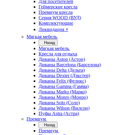
Для посетителей
Геймерские кресла
Премиум кресла
Серия WOOD (ВУД)
Комплектующие
Ликвидация ⚡
Мягкая мебель
Назад
Мягкая мебель
Кресла для отдыха
Диваны Aston (Астон)
Диваны Barcelona (Барселона)
Диваны Delta (Дельта)
Диваны Dexter (Дэкстер)
Диваны Felix (Феликс)
Диваны Gamma (Гамма)
Диваны Marko (Марко)
Диваны Monro (Монро)
Диваны Solo (Соло)
Диваны Wilson (Вилсон)
Пуфы Astra (Астра)
Премиум
Назад
Премиум