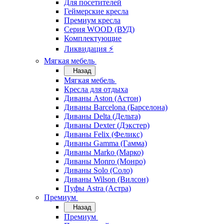
Для посетителей
Геймерские кресла
Премиум кресла
Серия WOOD (ВУД)
Комплектующие
Ликвидация ⚡
Мягкая мебель
Назад
Мягкая мебель
Кресла для отдыха
Диваны Aston (Астон)
Диваны Barcelona (Барселона)
Диваны Delta (Дельта)
Диваны Dexter (Дэкстер)
Диваны Felix (Феликс)
Диваны Gamma (Гамма)
Диваны Marko (Марко)
Диваны Monro (Монро)
Диваны Solo (Соло)
Диваны Wilson (Вилсон)
Пуфы Astra (Астра)
Премиум
Назад
Премиум