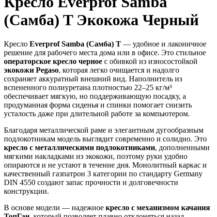
Кресло Everprof Samba
(Самба) T Экокожа Черный
Кресло
Everprof Samba (Самба) T
— удобное и лаконичное
решение для рабочего места дома или в офисе. Это стильное
операторское кресло черное
с обивкой из износостойкой
экокожи Pegaso
, которая легко очищается и надолго
сохраняет аккуратный внешний вид. Наполнитель из
вспененного полиуретана плотностью 22–25 кг/м³
обеспечивает мягкую, но поддерживающую посадку, а
продуманная форма сиденья и спинки помогает снизить
усталость даже при длительной работе за компьютером.
Благодаря металлической раме и элегантным дугообразным
подлокотникам модель выглядит современно и солидно. Это
кресло с металлическими подлокотниками
, дополненными
мягкими накладками из экокожи, поэтому руки удобно
опираются и не устают в течение дня. Монолитный каркас и
качественный газпатрон 3 категории по стандарту Germany
DIN 4550 создают запас прочности и долговечности
конструкции.
В основе модели — надежное
кресло с механизмом качания
ТопГан
, который позволяет плавно отклоняться назад,