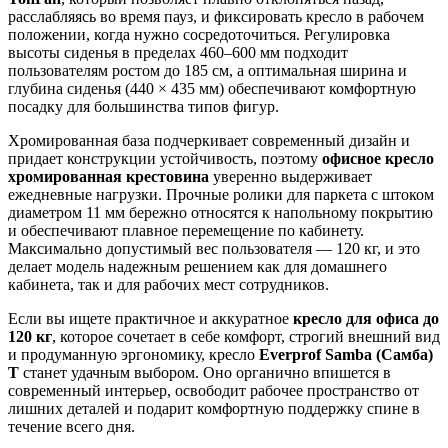
расслабляясь во время пауз, и фиксировать кресло в рабочем
положении, когда нужно сосредоточиться. Регулировка
высоты сиденья в пределах 460–600 мм подходит
пользователям ростом до 185 см, а оптимальная ширина и
глубина сиденья (440 × 435 мм) обеспечивают комфортную
посадку для большинства типов фигур.
Хромированная база подчеркивает современный дизайн и
придает конструкции устойчивость, поэтому
офисное кресло
хромированная крестовина
уверенно выдерживает
ежедневные нагрузки. Прочные ролики для паркета с штоком
диаметром 11 мм бережно относятся к напольному покрытию
и обеспечивают плавное перемещение по кабинету.
Максимально допустимый вес пользователя — 120 кг, и это
делает модель надежным решением как для домашнего
кабинета, так и для рабочих мест сотрудников.
Если вы ищете практичное и аккуратное
кресло для офиса до
120 кг
, которое сочетает в себе комфорт, строгий внешний вид
и продуманную эргономику, кресло
Everprof Samba (Самба)
T
станет удачным выбором. Оно органично впишется в
современный интерьер, освободит рабочее пространство от
лишних деталей и подарит комфортную поддержку спине в
течение всего дня.